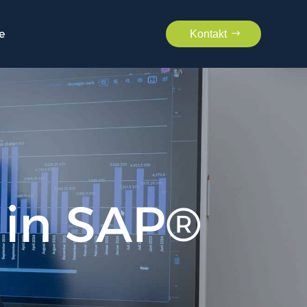
e
Kontakt
 in SAP®