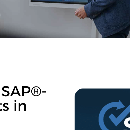
 SAP®-
s in