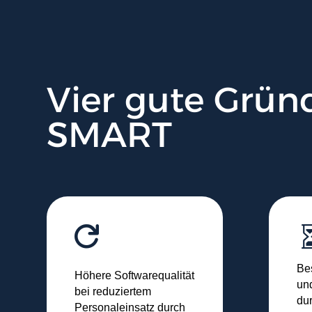
Vier gute Grün
SMART

Be
Höhere Softwarequalität
un
bei reduziertem
du
Personaleinsatz durch