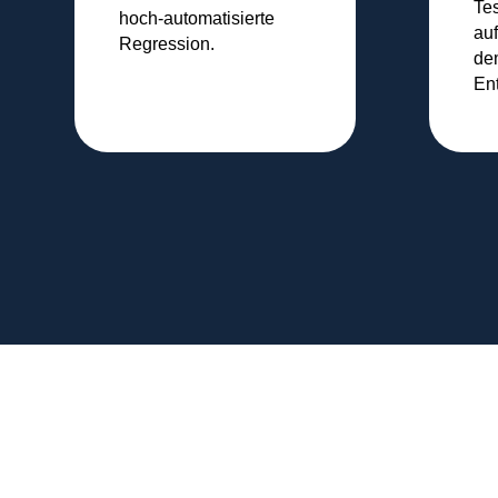
Te
hoch-automatisierte
au
Regression.
de
En