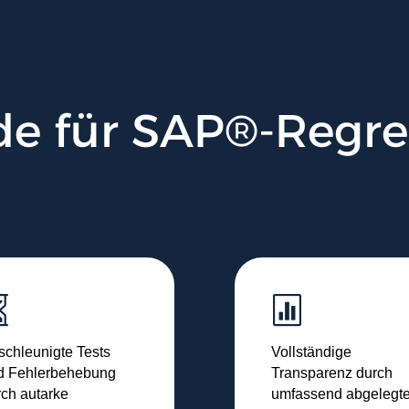
de für SAP®-Regre


schleunigte Tests
Vollständige
d Fehlerbehebung
Transparenz durch
rch autarke
umfassend abgelegt