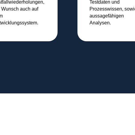
stfallwiederholungen,
Testdaten und
f Wunsch auch auf
Prozesswissen, sowi
m
aussagefähigen
twicklungssystem.
Analysen.